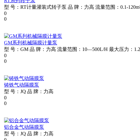
RT系列转子泵
型 号：RT计量灌装式转子泵 品 牌：力高 流量范围：0.1-120m³
0
0
GM系列机械隔膜计量泵
型 号：GM 品 牌：力高 流量范围：10—500L/H 最大压力：1.2
0
0
铸铁气动隔膜泵
型 号：JQ 品 牌：力高
0
0
铝合金气动隔膜泵
型 号：JQ 品 牌：力高
0