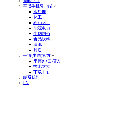
新闻中心
平博手机客户端
水处理
化工
石油化工
能源电力
生物制药
食品饮料
造纸
其它
平博(中国)官方
平博(中国)官方
技术支持
下载中心
联系我们
EN