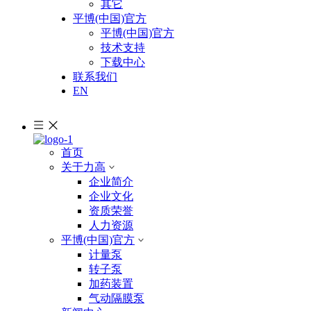
其它
平博(中国)官方
平博(中国)官方
技术支持
下载中心
联系我们
EN
首页
关于力高
企业简介
企业文化
资质荣誉
人力资源
平博(中国)官方
计量泵
转子泵
加药装置
气动隔膜泵