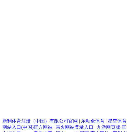
新利体育注册（中国）有限公司官网
|
乐动全体育
|
星空体育
网站入口(中国)官方网站
|
雷火网站登录入口
|
九游网页版·官