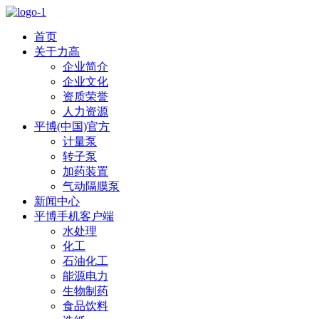
首页
关于力高
企业简介
企业文化
资质荣誉
人力资源
平博(中国)官方
计量泵
转子泵
加药装置
气动隔膜泵
新闻中心
平博手机客户端
水处理
化工
石油化工
能源电力
生物制药
食品饮料