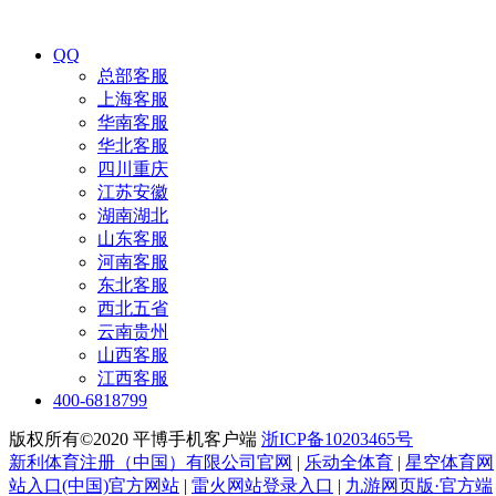
QQ
总部客服
上海客服
华南客服
华北客服
四川重庆
江苏安徽
湖南湖北
山东客服
河南客服
东北客服
西北五省
云南贵州
山西客服
江西客服
400-6818799
版权所有©2020 平博手机客户端
浙ICP备10203465号
新利体育注册（中国）有限公司官网
|
乐动全体育
|
星空体育网
站入口(中国)官方网站
|
雷火网站登录入口
|
九游网页版·官方端