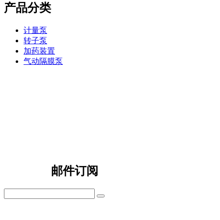
产品分类
计量泵
转子泵
加药装置
气动隔膜泵
邮件订阅