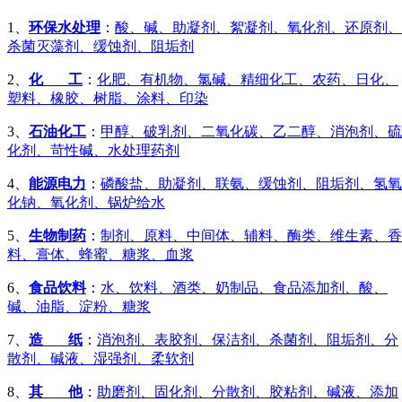
1、
环保水处理
：
酸、碱、助凝剂、絮凝剂、氧化剂、还原剂、
杀菌灭藻剂、缓蚀剂、阻垢剂
2、
化 工
：
化肥、有机物、氯碱、精细化工、农药、日化、
塑料、橡胶、树脂、涂料、印染
3、
石油化工
：
甲醇、破乳剂、二氧化碳、乙二醇、消泡剂、硫
化剂、苛性碱、水处理药剂
4、
能源电力
：
磷酸盐、助凝剂、联氨、缓蚀剂、阻垢剂、氢氧
化钠、氧化剂、锅炉给水
5、
生物制药
：
制剂、原料、中间体、辅料、酶类、维生素、香
料、膏体、蜂蜜、糖浆、血浆
6、
食品饮料
：
水、饮料、酒类、奶制品、食品添加剂、酸、
碱、油脂、淀粉、糖浆
7、
造 纸
：
消泡剂、表胶剂、保洁剂、杀菌剂、阻垢剂、分
散剂、碱液、湿强剂、柔软剂
8、
其 他
：
助磨剂、固化剂、分散剂、胶粘剂、碱液、添加