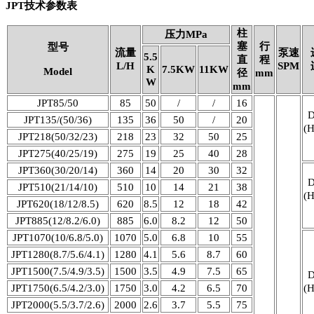
JPT技术参数表
柱
压力MPa
塞
行
型号
流量
泵速
5.5
直
程
L/H
SPM
K
7.5KW
11KW
Model
径
mm
W
mm
JPT85/50
85
50
/
/
16
JPT135/(50/36)
135
36
50
/
20
(
JPT218(50/32/23)
218
23
32
50
25
JPT275(40/25/19)
275
19
25
40
28
JPT360(30/20/14)
360
14
20
30
32
JPT510(21/14/10)
510
10
14
21
38
(
JPT620(18/12/8.5)
620
8.5
12
18
42
JPT885(12/8.2/6.0)
885
6.0
8.2
12
50
JPT1070(10/6.8/5.0)
1070
5.0
6.8
10
55
JPT1280(8.7/5.6/4.1)
1280
4.1
5.6
8.7
60
JPT1500(7.5/4.9/3.5)
1500
3.5
4.9
7.5
65
JPT1750(6.5/4.2/3.0)
1750
3.0
4.2
6.5
70
(
JPT2000(5.5/3.7/2.6)
2000
2.6
3.7
5.5
75