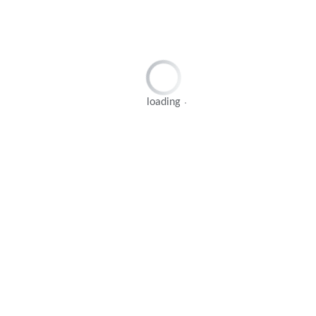
询价
加入询价篮
loading
产品描述
技术参数
平博手机客户端
单头流量：Qmax=14300L/H
压力范围：Pmax=50MPa
标准配置：材质304、316，380V/50Hz