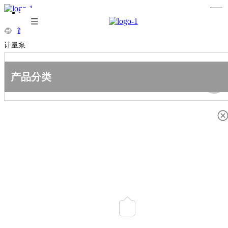
首页
»
平博(中国)官方
»
计量泵
»
柱塞计量泵
»
JPT系列柱塞
计量泵
产品分类
分享到：
JPT系列柱塞计量泵
型 号：JPT 品 牌：力高 流量范围：186—14300L/H 最大压力：
50Mpa
状态：
数量：