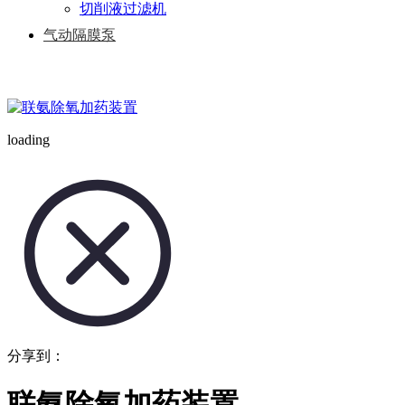
切削液过滤机
气动隔膜泵
loading
分享到：
联氨除氧加药装置