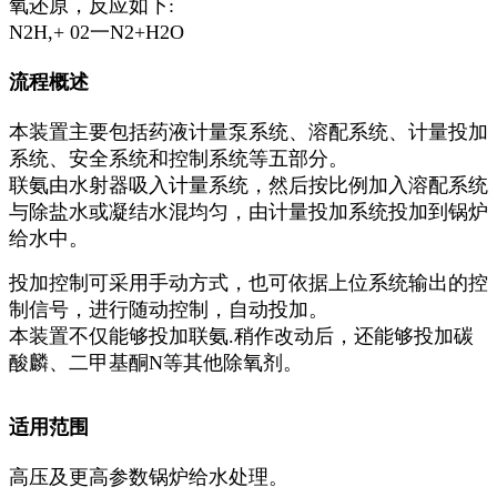
氧还原，反应如下:
N2H,+ 02一N2+H2O
流程概述
本装置主要包括药液计量泵系统、溶配系统、计量投加
系统、安全系统和控制系统等五部分。
联氨由水射器吸入计量系统，然后按比例加入溶配系统
与除盐水或凝结水混均匀，由计量投加系统投加到锅炉
给水中。
投加控制可采用手动方式，也可依据上位系统输出的控
制信号，进行随动控制，自动投加。
本装置不仅能够投加联氨.稍作改动后，还能够投加碳
酸麟、二甲基酮N等其他除氧剂。
适用范围
高压及更高参数锅炉给水处理。