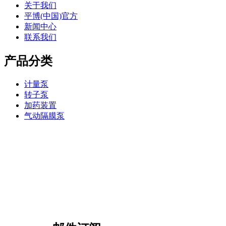
关于我们
平博(中国)官方
新闻中心
联系我们
产品分类
计量泵
转子泵
加药装置
气动隔膜泵