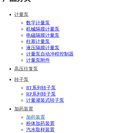
计量泵
数字计量泵
机械隔膜计量泵
电磁隔膜计量泵
柱塞计量泵
液压隔膜计量泵
计量泵自动冲程控制器
计量泵附件
高压往复泵
转子泵
RT系列转子泵
RP系列转子泵
计量灌装式转子泵
加药装置
加药装置
粉体加药装置
汽水取样装置