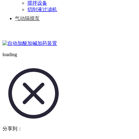
搅拌设备
切削液过滤机
气动隔膜泵
loading
分享到：