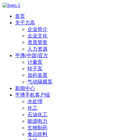
首页
关于力高
企业简介
企业文化
资质荣誉
人力资源
平博(中国)官方
计量泵
转子泵
加药装置
气动隔膜泵
新闻中心
平博手机客户端
水处理
化工
石油化工
能源电力
生物制药
食品饮料