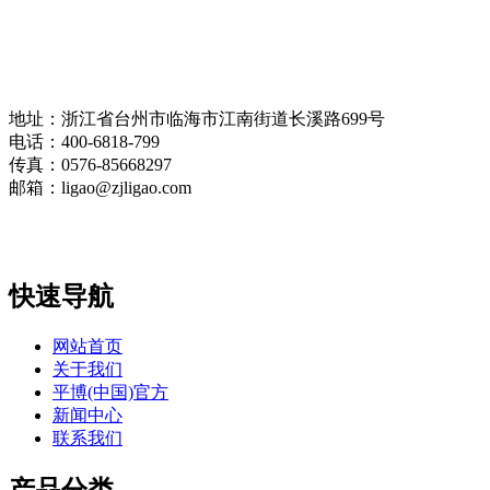
地址：浙江省台州市临海市江南街道长溪路699号
电话：400-6818-799
传真：0576-85668297
邮箱：ligao@zjligao.com
快速导航
网站首页
关于我们
平博(中国)官方
新闻中心
联系我们
产品分类