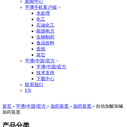
新闻中心
平博手机客户端
水处理
化工
石油化工
能源电力
生物制药
食品饮料
造纸
其它
平博(中国)官方
平博(中国)官方
技术支持
下载中心
联系我们
EN
首页
»
平博(中国)官方
»
加药装置
»
加药装置
»
自动加酸加碱
加药装置
产品分类