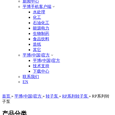
新闻中心
平博手机客户端
水处理
化工
石油化工
能源电力
生物制药
食品饮料
造纸
其它
平博(中国)官方
平博(中国)官方
技术支持
下载中心
联系我们
EN
首页
»
平博(中国)官方
»
转子泵
»
RP系列转子泵
»
RP系列转
子泵
产品分类