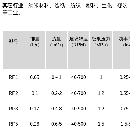
其它行业
：纳米材料、造纸、纺织、塑料、生化、煤炭
等工业。
排量
流量
建议转速
极限压力
功率
型号
（L/r）
（m³/h）
（RPM）
（MPa）
（k
RP1
0.05
0－1
40-700
1
0.25-
RP2
0.1
0.2-2
40-700
1.2
0.55-
RP3
0.17
0.4-3
40-500
1.2
0.75-
RP5
0.26
0.6-5
40-500
1.5
1.5-