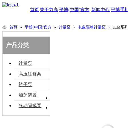
首页
关于力高
平博(中国)官方
新闻中心
平博手
首页
»
平博(中国)官方
»
计量泵
»
电磁隔膜计量泵
»
JLM系
产品分类
计量泵
高压往复泵
转子泵
分享到：
加药装置
概述
技术参数
安装尺寸
气动隔膜泵
平博手机客户端
计量泵
流量范围：1—20L/H