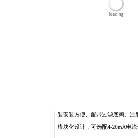
最大压力：0.1Mpa
loading
膜片材质：PTFE（过流端面）
泵头材质：PVC、PVDF（PTFE）
电 机：110/220V，单相，50/60
JLM系列电磁隔膜计量泵技术特
电磁驱动设计，结构简单，性能
具有手动调节冲程改变流量和调
按腐蚀性能要求配置对应材质泵
装安装方便、配带过滤底阀、注
模块化设计，可选配4-20mA电