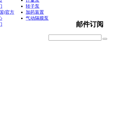
页
计量泵
们
转子泵
国)官方
加药装置
心
气动隔膜泵
邮件订阅
们