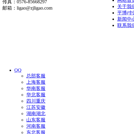
网站首
传真：0576-85668297
关于我
邮箱：ligao@zjligao.com
平博(中
新闻中
联系我
QQ
总部客服
上海客服
华南客服
华北客服
四川重庆
江苏安徽
湖南湖北
山东客服
河南客服
东北客服