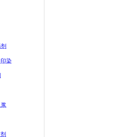
垢剂
、印染
剂
血浆
软剂