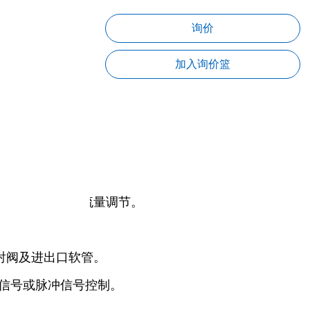
询价
加入询价篮
、304、316
HZ
点
稳定。
节冲程频率实现流量调节。
头及过流部件。
射阀及进出口软管。
流信号或脉冲信号控制。