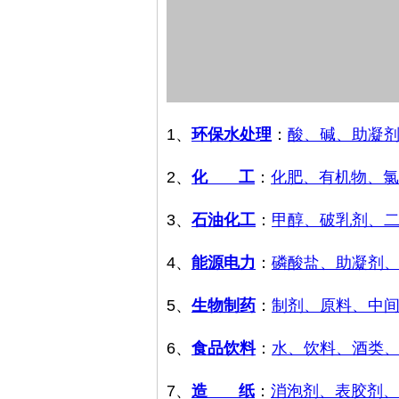
1、
环保水处理
：
酸、碱、助凝
2、
化 工
：
化肥、有机物、氯
3、
石油化工
：
甲醇、破乳剂、
4、
能源电力
：
磷酸盐、助凝剂
5、
生物制药
：
制剂、原料、中
6、
食品饮料
：
水、饮料、酒类
7、
造 纸
：
消泡剂、表胶剂、